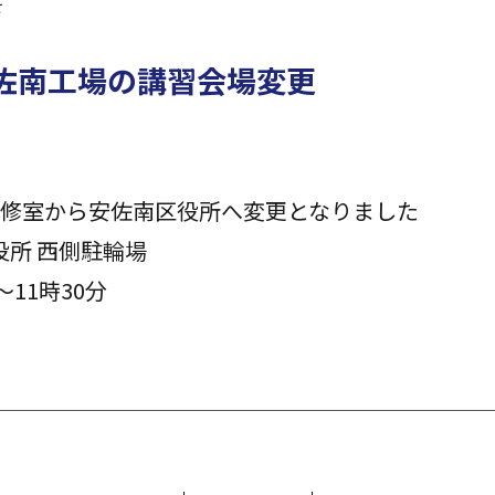
せ
安佐南工場の講習会場変更
）
研修室から安佐南区役所へ変更となりました
役所 西側駐輪場
～11時30分