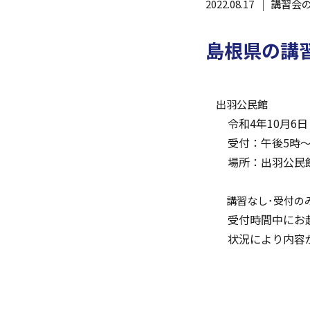
2022.08.17
講習会
島根県の講
出羽公民館
令和4年10月6日
受付：午後5時～
場所：出羽公民
講習
なし･受
付の
受付時
間中にお
状況により内容