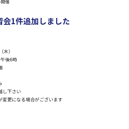
の開催
習会1件追加しました
（木）
午後6時
館
み
越
し下さい
が変更に
なる場合
がございます