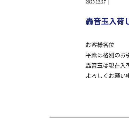
2023.12.27
轟音玉入荷
お客様各位
平素は格別のお
轟音玉は現在入
よろしくお願い