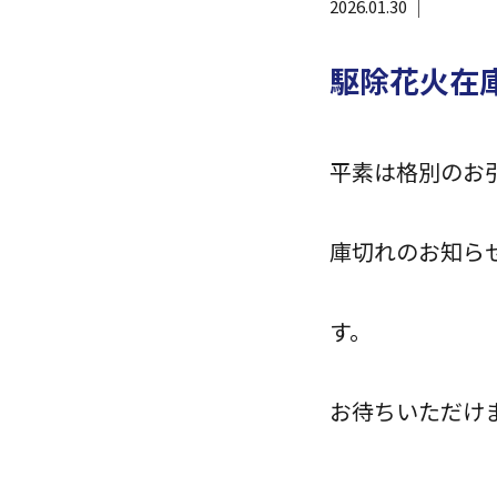
2026.01.30
駆除花火在
平素は格別
駆
庫切
単発・2
大変恐
お待ちいただけ